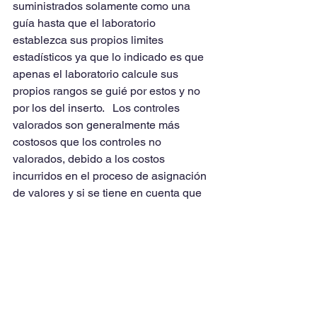
suministrados solamente como una 
guía hasta que el laboratorio 
establezca sus propios limites 
estadísticos ya que lo indicado es que 
apenas el laboratorio calcule sus 
propios rangos se guié por estos y no 
por los del inserto.   Los controles 
valorados son generalmente más 
costosos que los controles no 
valorados, debido a los costos 
incurridos en el proceso de asignación 
de valores y si se tiene en cuenta que 
esta valoración será útil solo durante 
los primeros 20 o 30 días de 1 o 2 años 
 de  uso, es conveniente analizar si se 
justifica pagar este sobre costo durante 
12 a 24 meses de una valoración que 
solo será útil 1 mes,  estos controles  
podrían sin embargo ser valiosos en 