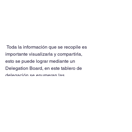
 Toda la información que se recopile es 
importante visualizarla y compartirla, 
esto se puede lograr mediante un 
Delegation Board, en este tablero de 
delegación se enumeran las 
actividades claves por un lado y los 
siete niveles de decisión por el otro y 
se van tabulando los resultados 
obtenidos.​ La delegación y el 
empoderamiento de los trabajadores 
permitirá sin duda alguna tomar 
mejores decisiones