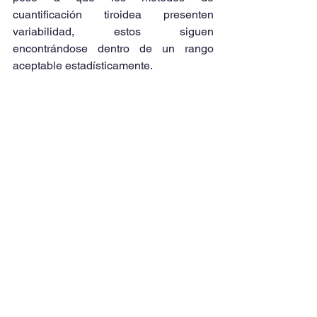
cuantificación tiroidea presenten 
variabilidad, estos siguen 
encontrándose dentro de un rango 
aceptable estadísticamente.
Analizando el estudio anteriormente 
mencionado se puede desprender que 
lógicamente, ningún ensayo 
bioquímico, puede definir la función 
tiroidea en todas las situaciones 
clínicas. Sin embargo, determinar la 
variabilidad de los métodos en la 
cuantificación de hormonas tiroideas 
puede servir como estrategia analítica 
para conocer con qué métodos se 
puede proporcionar la información con 
la mejor eficiencia, en vista a un 
diagnóstico preciso y oportuno.