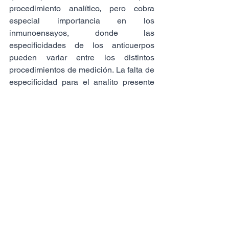
procedimiento analítico, pero cobra 
especial importancia en los 
inmunoensayos, donde las 
especificidades de los anticuerpos 
pueden variar entre los distintos 
procedimientos de medición. La falta de 
especificidad para el analito presente 
en las muestras clínicas auténticas es 
una limitación del método que difiere de 
las influencias de la falta de 
conmutabilidad, pero puede generar 
confusiones al validar la 
conmutabilidad de un material de 
referencia entre diferentes métodos.
La calibración de los procedimientos 
de medición utilizando materiales de 
referencia que carecen de 