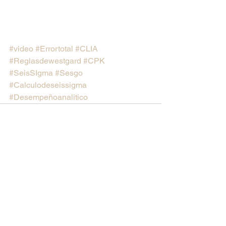
#video
#Errortotal
#CLIA
#Reglasdewestgard
#CPK
#SeisSIgma
#Sesgo
#Calculodeseissigma
#Desempeñoanalitico
Comentarios